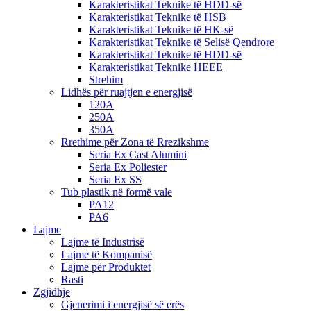
Karakteristikat Teknike të HDD-së
Karakteristikat Teknike të HSB
Karakteristikat Teknike të HK-së
Karakteristikat Teknike të Selisë Qendrore
Karakteristikat Teknike të HDD-së
Karakteristikat Teknike HEEE
Strehim
Lidhës për ruajtjen e energjisë
120A
250A
350A
Rrethime për Zona të Rrezikshme
Seria Ex Cast Alumini
Seria Ex Poliester
Seria Ex SS
Tub plastik në formë vale
PA12
PA6
Lajme
Lajme të Industrisë
Lajme të Kompanisë
Lajme për Produktet
Rasti
Zgjidhje
Gjenerimi i energjisë së erës