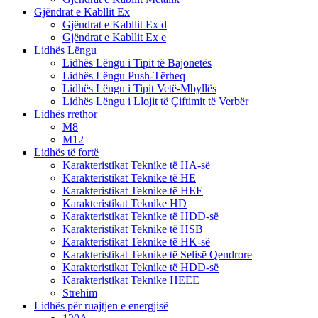
Gjëndrat e Kabllit Ex
Gjëndrat e Kabllit Ex d
Gjëndrat e Kabllit Ex e
Lidhës Lëngu
Lidhës Lëngu i Tipit të Bajonetës
Lidhës Lëngu Push-Tërheq
Lidhës Lëngu i Tipit Vetë-Mbyllës
Lidhës Lëngu i Llojit të Çiftimit të Verbër
Lidhës rrethor
M8
M12
Lidhës të fortë
Karakteristikat Teknike të HA-së
Karakteristikat Teknike të HE
Karakteristikat Teknike të HEE
Karakteristikat Teknike HD
Karakteristikat Teknike të HDD-së
Karakteristikat Teknike të HSB
Karakteristikat Teknike të HK-së
Karakteristikat Teknike të Selisë Qendrore
Karakteristikat Teknike të HDD-së
Karakteristikat Teknike HEEE
Strehim
Lidhës për ruajtjen e energjisë