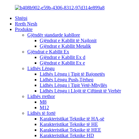
Shtëpi
Rreth Nesh
Produkte
Gjëndër standarde kabllore
Gjëndrat e Kabllit të Najlonit
Gjëndrat e Kabllit Metalik
Gjëndrat e Kabllit Ex
Gjëndrat e Kabllit Ex d
Gjëndrat e Kabllit Ex e
Lidhës Lëngu
Lidhës Lëngu i Tipit të Bajonetës
Lidhës Lëngu Push-Tërheq
Lidhës Lëngu i Tipit Vetë-Mbyllës
Lidhës Lëngu i Llojit të Çiftimit të Verbër
Lidhës rrethor
M8
M12
Lidhës të fortë
Karakteristikat Teknike të HA-së
Karakteristikat Teknike të HE
Karakteristikat Teknike të HEE
Karakteristikat Teknike HD