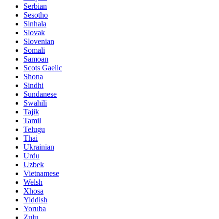
Serbian
Sesotho
Sinhala
Slovak
Slovenian
Somali
Samoan
Scots Gaelic
Shona
Sindhi
Sundanese
Swahili
Tajik
Tamil
Telugu
Thai
Ukrainian
Urdu
Uzbek
Vietnamese
Welsh
Xhosa
Yiddish
Yoruba
Zulu