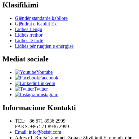
Klasifikimi
Gjëndër standarde kabllore
Gjëndrat e Kabllit Ex
Lidhës Lëngu
Lidhës rrethor
Lidhës të fortë
Lidhës për ruajtjen e energjisë
Mediat sociale
Youtube
Facebook
Linkedin
Twitter
Instagram
Informacione Kontakti
TEL: +86 571 8936 2999
FAKS: +86 571 8936 2999
Email: info@beisit.com
Adresa:
1, Rruga Tangmei, Zona e Zhvillimit Ekonomik dhe