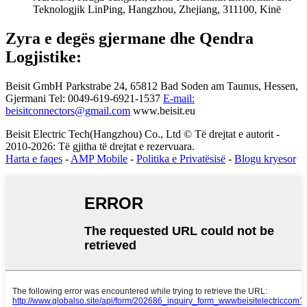
Teknologjik LinPing, Hangzhou, Zhejiang, 311100, Kinë
Zyra e degës gjermane dhe Qendra
Logjistike:
Beisit GmbH
Parkstrabe 24, 65812 Bad Soden am Taunus, Hessen,
Gjermani
Tel: 0049-619-6921-1537
E-mail:
beisitconnectors@gmail.com
www.beisit.eu
Beisit Electric Tech(Hangzhou) Co., Ltd © Të drejtat e autorit -
2010-2026: Të gjitha të drejtat e rezervuara.
Harta e faqes
-
AMP Mobile
-
Politika e Privatësisë
-
Blogu kryesor