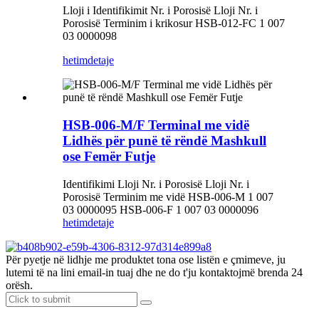
Lloji i Identifikimit Nr. i Porosisë Lloji Nr. i
Porosisë Terminim i krikosur HSB-012-FC 1 007
03 0000098
hetim
detaje
HSB-006-M/F Terminal me vidë
Lidhës për punë të rëndë Mashkull
ose Femër Futje
Identifikimi Lloji Nr. i Porosisë Lloji Nr. i
Porosisë Terminim me vidë HSB-006-M 1 007
03 0000095 HSB-006-F 1 007 03 0000096
hetim
detaje
Për pyetje në lidhje me produktet tona ose listën e çmimeve, ju
lutemi të na lini email-in tuaj dhe ne do t'ju kontaktojmë brenda 24
orësh.