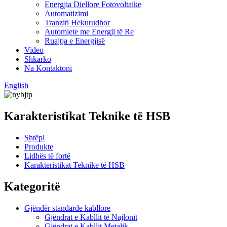
Energjia Diellore Fotovoltaike
Automatizimi
Tranziti Hekurudhor
Automjete me Energji të Re
Ruajtja e Energjisë
Video
Shkarko
Na Kontaktoni
English
Karakteristikat Teknike të HSB
Shtëpi
Produkte
Lidhës të fortë
Karakteristikat Teknike të HSB
Kategoritë
Gjëndër standarde kabllore
Gjëndrat e Kabllit të Najlonit
Gjëndrat e Kabllit Metalik