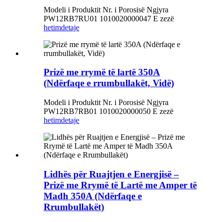
Modeli i Produktit Nr. i Porosisë Ngjyra
PW12RB7RU01 1010020000047 E zezë
hetim
detaje
Prizë me rrymë të lartë 350A
(Ndërfaqe e rrumbullakët, Vidë)
Modeli i Produktit Nr. i Porosisë Ngjyra
PW12RB7RB01 1010020000050 E zezë
hetim
detaje
Lidhës për Ruajtjen e Energjisë –
Prizë me Rrymë të Lartë me Amper të
Madh 350A (Ndërfaqe e
Rrumbullakët)