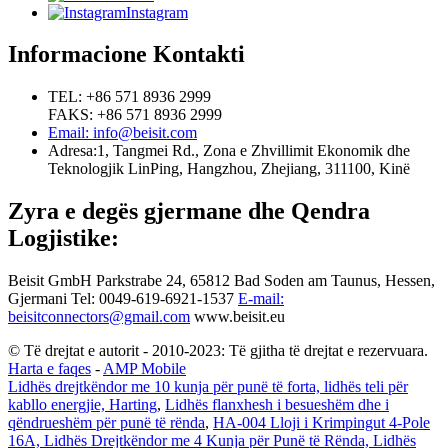
Instagram
Informacione Kontakti
TEL: +86 571 8936 2999
FAKS: +86 571 8936 2999
Email: info@beisit.com
Adresa:
1, Tangmei Rd., Zona e Zhvillimit Ekonomik dhe
Teknologjik LinPing, Hangzhou, Zhejiang, 311100, Kinë
Zyra e degës gjermane dhe Qendra
Logjistike:
Beisit GmbH
Parkstrabe 24, 65812 Bad Soden am Taunus, Hessen,
Gjermani
Tel: 0049-619-6921-1537
E-mail:
beisitconnectors@gmail.com
www.beisit.eu
© Të drejtat e autorit - 2010-2023: Të gjitha të drejtat e rezervuara.
Harta e faqes
-
AMP Mobile
Lidhës drejtkëndor me 10 kunja për punë të forta, lidhës teli për
kabllo energjie, Harting
,
Lidhës flanxhesh i besueshëm dhe i
qëndrueshëm për punë të rënda
,
HA-004 Lloji i Krimpingut 4-Pole
16A, Lidhës Drejtkëndor me 4 Kunja për Punë të Rënda, Lidhës