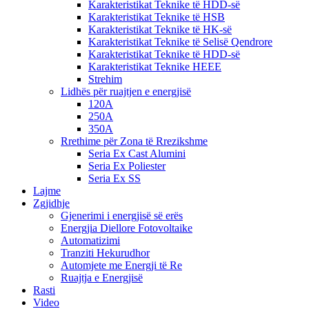
Karakteristikat Teknike të HDD-së
Karakteristikat Teknike të HSB
Karakteristikat Teknike të HK-së
Karakteristikat Teknike të Selisë Qendrore
Karakteristikat Teknike të HDD-së
Karakteristikat Teknike HEEE
Strehim
Lidhës për ruajtjen e energjisë
120A
250A
350A
Rrethime për Zona të Rrezikshme
Seria Ex Cast Alumini
Seria Ex Poliester
Seria Ex SS
Lajme
Zgjidhje
Gjenerimi i energjisë së erës
Energjia Diellore Fotovoltaike
Automatizimi
Tranziti Hekurudhor
Automjete me Energji të Re
Ruajtja e Energjisë
Rasti
Video