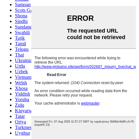
Samoan
Scots Gaelic
Shona
Sindhi
Sundanese
Swahili
Tajik
Tamil
Telugu
Thai
Ukrainian
Urdu
Uzbek
Vietnamese
Welsh
Xhosa
Yiddish
Yoruba
Zulu
Kinyarwanda
Tatar
Oriya
Turkmen
Uyghur