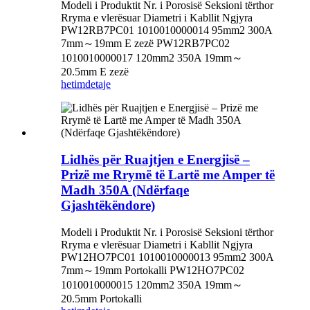
Modeli i Produktit Nr. i Porosisë Seksioni tërthor
Rryma e vlerësuar Diametri i Kabllit Ngjyra
PW12RB7PC01 1010010000014 95mm2 300A
7mm～19mm E zezë PW12RB7PC02
1010010000017 120mm2 350A 19mm～
20.5mm E zezë
hetim
detaje
Lidhës për Ruajtjen e Energjisë –
Prizë me Rrymë të Lartë me Amper të
Madh 350A (Ndërfaqe
Gjashtëkëndore)
Modeli i Produktit Nr. i Porosisë Seksioni tërthor
Rryma e vlerësuar Diametri i Kabllit Ngjyra
PW12HO7PC01 1010010000013 95mm2 300A
7mm～19mm Portokalli PW12HO7PC02
1010010000015 120mm2 350A 19mm～
20.5mm Portokalli