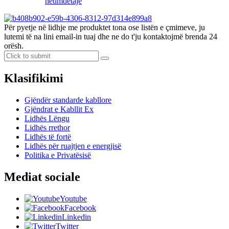
hetim
detaje
Për pyetje në lidhje me produktet tona ose listën e çmimeve, ju
lutemi të na lini email-in tuaj dhe ne do t'ju kontaktojmë brenda 24
orësh.
Klasifikimi
Gjëndër standarde kabllore
Gjëndrat e Kabllit Ex
Lidhës Lëngu
Lidhës rrethor
Lidhës të fortë
Lidhës për ruajtjen e energjisë
Politika e Privatësisë
Mediat sociale
Youtube
Facebook
Linkedin
Twitter