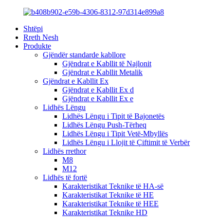
Shtëpi
Rreth Nesh
Produkte
Gjëndër standarde kabllore
Gjëndrat e Kabllit të Najlonit
Gjëndrat e Kabllit Metalik
Gjëndrat e Kabllit Ex
Gjëndrat e Kabllit Ex d
Gjëndrat e Kabllit Ex e
Lidhës Lëngu
Lidhës Lëngu i Tipit të Bajonetës
Lidhës Lëngu Push-Tërheq
Lidhës Lëngu i Tipit Vetë-Mbyllës
Lidhës Lëngu i Llojit të Çiftimit të Verbër
Lidhës rrethor
M8
M12
Lidhës të fortë
Karakteristikat Teknike të HA-së
Karakteristikat Teknike të HE
Karakteristikat Teknike të HEE
Karakteristikat Teknike HD