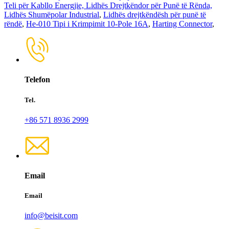
Teli për Kabllo Energjie, Lidhës Drejtkëndor për Punë të Rënda,
Lidhës Shumëpolar Industrial
,
Lidhës drejtkëndësh për punë të
rëndë
,
He-010 Tipi i Krimpimit 10-Pole 16A
,
Harting Connector
,
Telefon
Tel.
+86 571 8936 2999
Email
Email
info@beisit.com