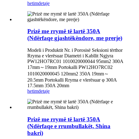
hetim
detaje
Prizë me rrymë të lartë 350A
(Ndërfaqe gjashtëkëndore, me prerje)
Modeli i Produktit Nr. i Porosisë Seksioni tërthor
Rryma e vlerësuar Diametri i Kabllit Ngjyra
PW12HO7RC01 1010020000044 95mm2 300A
17mm～19mm Portokalli PW12HO7RC02
1010020000045 120mm2 350A 19mm～
20.5mm Portokalli Rryma e vlerësuar φ 300A
17.5mm 350A 20mm
hetim
detaje
Prizë me rrymë të lartë 350A
(Ndërfaqe e rrumbullakët, Shina
bakri)